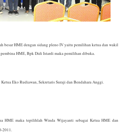
rah besar HME dengan sidang pleno IV yaitu pemilihan ketua dan wakil
ri pembina HME,
Bpk Didi Istardi
maka pemilihan dibuka.
l Ketua
Eko Rudiawan
, Sekretaris
Suraji
dan Bendahara
Anggi.
etua HME maka tepilihlah
Winda Wijayanti
sebagai Ketua HME dan
0-2011.