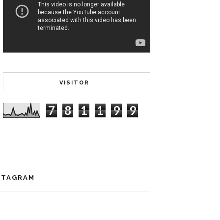
VISITOR
7
8
1
1
9
9
STAGRAM