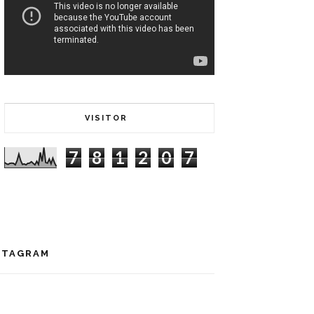
VISITOR
7
8
1
2
0
7
STAGRAM