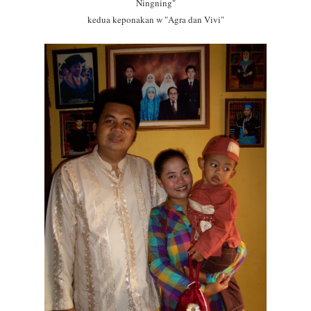
Ningning"
kedua keponakan w "Agra dan Vivi"