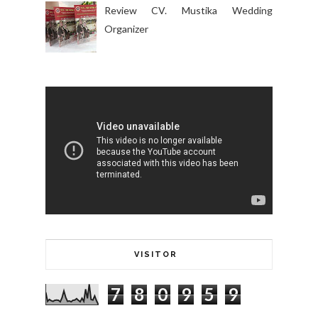
Review CV. Mustika Wedding
Organizer
VISITOR
7
8
0
9
5
9